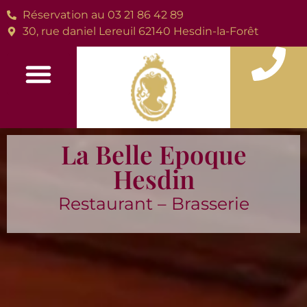
Réservation au 03 21 86 42 89
30, rue daniel Lereuil 62140 Hesdin-la-Forêt
La Belle Epoque
Hesdin
Restaurant – Brasserie